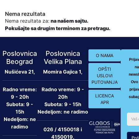
Nema rezultata
Nema rezultata za:
na našem sajtu.
Pokušajte sa drugim terminom za pretragu.
Poslovnica
Poslovnica
O NAMA
Beograd
Velika Plana
Prija
na
OPŠTI
Nušićeva 21,
Momira Gajica 1,
newsl
USLOVI
PUTOVANJA
Ovo 
Radno vreme:
Radno vreme: 9 -
prija
LICENCA
9 - 20h
20h
subag
APR
Subota: 9 -
Subota: 9 - 15h
15h
Nedeljom: ne radimo
Nedeljom: ne
radimo
026 / 4150018 i
4150019,
Poša