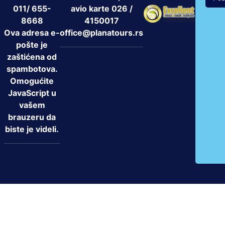
011/ 655-
avio karte 026 /
8668
4150017
Ova adresa e-
office@planatours.rs
pošte je
zaštićena od
spambotova.
Omogućite
JavaScript u
vašem
brauzeru da
biste je videli.