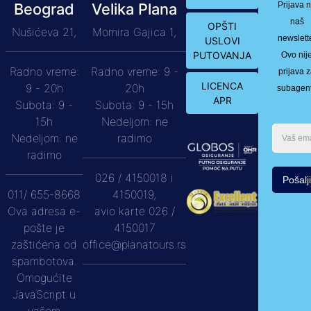
Beograd
Velika Plana
Prijava 
naš
OPŠTI
Nušićeva 21,
Momira Gajica 1,
newslett
USLOVI
PUTOVANJA
Ovo nij
Radno vreme:
Radno vreme: 9 -
prijava 
LICENCA
9 - 20h
20h
subagen
APR
Subota: 9 -
Subota: 9 - 15h
15h
Nedeljom: ne
Nedeljom: ne
radimo
radimo
026 / 4150018 i
Pošalji
011/ 655-8668
4150019,
Ova adresa e-
avio karte 026 /
pošte je
4150017
zaštićena od
office@planatours.rs
spambotova.
Omogućite
JavaScript u