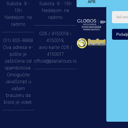
APR
Subota: 9 -
Subota: 9 - 15h
15h
Nedeljom: ne
Nedeljom: ne
radimo
radimo
026 / 4150018 i
Pošalji
011/ 655-8668
4150019,
Ova adresa e-
avio karte 026 /
pošte je
4150017
zaštićena od
office@planatours.rs
spambotova.
Omogućite
JavaScript u
vašem
brauzeru da
biste je videli.