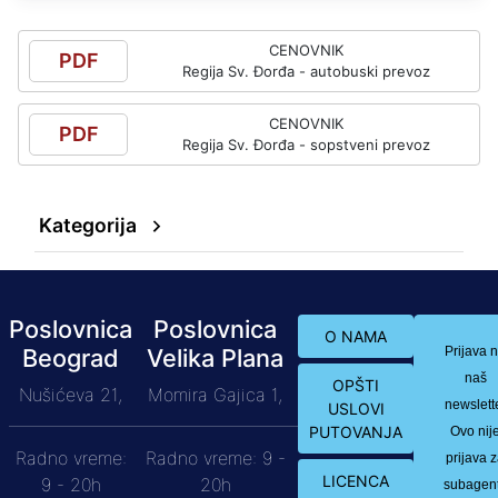
CENOVNIK
PDF
Regija Sv. Đorđa - autobuski prevoz
CENOVNIK
PDF
Regija Sv. Đorđa - sopstveni prevoz
Kategorija
Poslovnica
Poslovnica
O NAMA
Beograd
Velika Plana
Prijava 
naš
OPŠTI
Nušićeva 21,
Momira Gajica 1,
newslett
USLOVI
PUTOVANJA
Ovo nij
Radno vreme:
Radno vreme: 9 -
prijava 
LICENCA
9 - 20h
20h
subagen