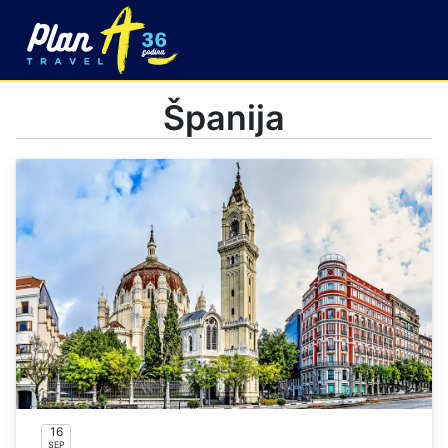
Španija
16
SEP