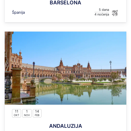
BARSELONA
5
Španija
4
11
1
14
OKT
NOV
FEB
ANDALUZIJA