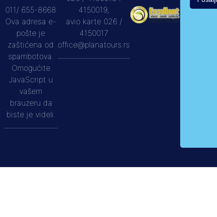
011/ 655-8668
4150019,
Ova adresa e-
avio karte 026 /
pošte je
4150017
zaštićena od
office@planatours.rs
spambotova.
Omogućite
JavaScript u
vašem
brauzeru da
biste je videli.