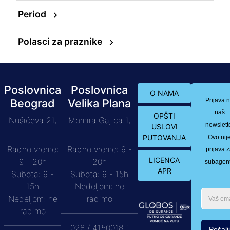
Period
Polasci za praznike
Poslovnica
Poslovnica
O NAMA
Beograd
Velika Plana
Prijava 
naš
OPŠTI
Nušićeva 21,
Momira Gajica 1,
newslett
USLOVI
PUTOVANJA
Ovo nij
Radno vreme:
Radno vreme: 9 -
prijava 
LICENCA
9 - 20h
20h
subagen
APR
Subota: 9 -
Subota: 9 - 15h
15h
Nedeljom: ne
Nedeljom: ne
radimo
radimo
026 / 4150018 i
Pošalji