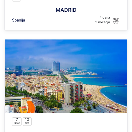
MADRID
4
Španija
3
7
13
NOV
FEB