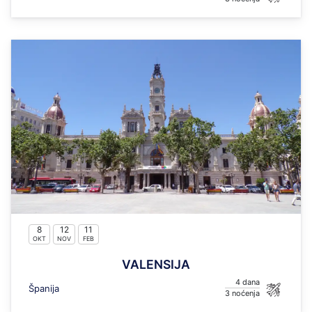
8
12
11
OKT
NOV
FEB
VALENSIJA
4
Španija
3