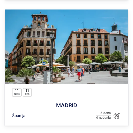
11
11
NOV
FEB
MADRID
5
Španija
4