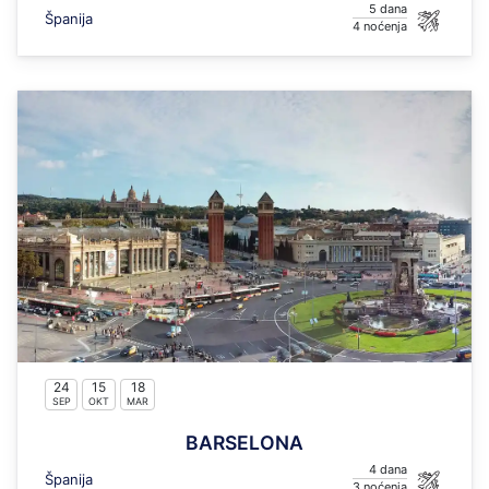
5
Španija
4
24
15
18
SEP
OKT
MAR
BARSELONA
4
Španija
3