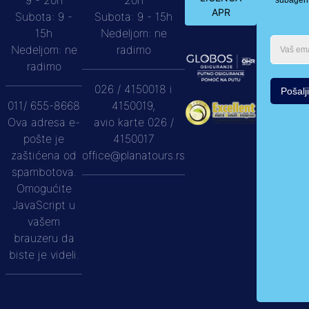
9 - 20h
20h
subagen
APR
Subota: 9 -
Subota: 9 - 15h
15h
Nedeljom: ne
Nedeljom: ne
radimo
radimo
026 / 4150018 i
Pošalji
011/ 655-8668
4150019,
Ova adresa e-
avio karte 026 /
pošte je
4150017
zaštićena od
office@planatours.rs
spambotova.
Omogućite
JavaScript u
vašem
brauzeru da
biste je videli.