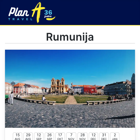
Rumunija
15
29
12
26
17
7
28
12
31
2
AVG
AVG
SEP
SEP
OKT
NOV
NOV
DEC
DEC
JAN