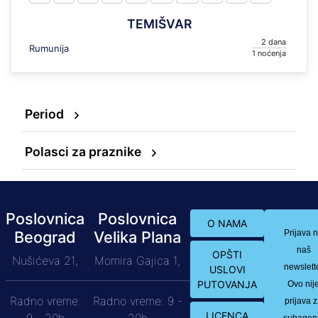
TEMIŠVAR
2
Rumunija
1
Period
Polasci za praznike
Poslovnica
Poslovnica
O NAMA
Beograd
Velika Plana
Prijava 
naš
OPŠTI
Nušićeva 21,
Momira Gajica 1,
newslett
USLOVI
PUTOVANJA
Ovo nij
Radno vreme:
Radno vreme: 9 -
prijava 
LICENCA