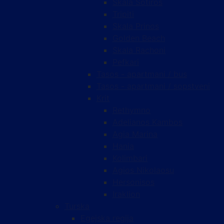
Skala Sotiros
Tripiti
Skala Prinos
Golden Beach
Skala Rachoni
Pefkari
Tasos - apartmani / bus
Tasos - apartmani / sopstveni
Krit
Rethymno
Adelianos Kambos
Agia Marina
Hania
Kolimbari
Agios Nikolaosu
Hersonisos
Iraklion
Turska
Egejska regija