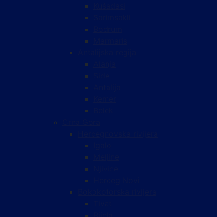
Kušadasi
Sarimsakli
Bodrum
Marmaris
Antalijska regija
Alanja
Side
Antalija
Kemer
Belek
Crna Gora
Hercegnovska rivijera
Igalo
Meljine
Njivice
Herceg Novi
Bokokotorska rivijera
Tivat
Bijela