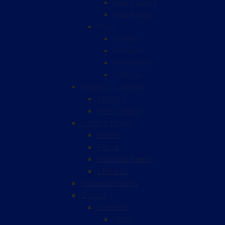
Nea Flogita
Nea Plagia
Atos
Jerisos
Amuljani
Uranopolis
Ierissos
Regija Sv. Đorđa
Stavros
Nea Vrasna
Jonska regija
Sivota
Parga
Vrachos Beach
Lefkada
Kamena Vourla
Ostrva
Lefkada
Nidri