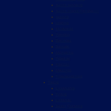
Agios Gordios
Agios Ioanis Peristeron
Gouvia
Ioannis
Kontokali
Perama
Benitses
Barbati
Moraitika
Pelekas
Kasiopi
Mesongi
Paleokastritsa
Tasos
Limenarija
Potos
Limenas
Skala Potamia