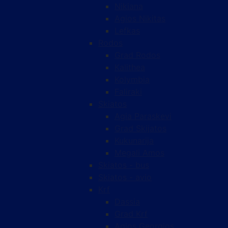
Nikiana
Agios Nikitas
Lefkas
Rodos
Grad Rodos
Kalithea
Kolymbia
Faliraki
Skiatos
Agia Paraskevi
Grad Skijatos
Kukunarija
Megali Amos
Skiatos - bus
Skiatos - avio
Krf
Dassia
Grad Krf
Agios Georgios