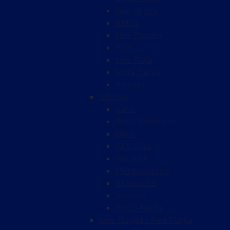
Nea Skioni
Afitos
Nea Potidea
Sani
Nea Plaja
Mola Kaliva
Paliouri
Sitonija
Sarti
Neos Marmaras
Nikiti
Akti Elias
Gerakini
Metamorfosis
Psakoudia
Vurvuru
Porto Koufo
Nea Flogita i Nea Plagia