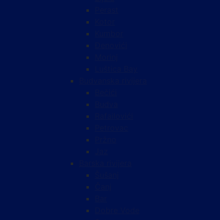
Perast
Kotor
Kumbor
Đenovići
Morinj
Luštica Bay
Budvanska rivijera
Bečići
Budva
Rafailovići
Petrovac
Pržno
Jaz
Barska rivijera
Šušanj
Čanj
Bar
Dobre Vode