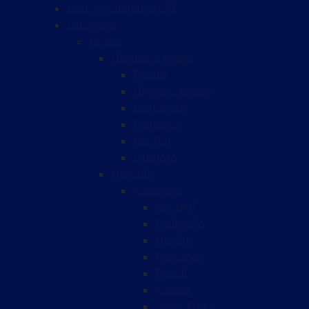
Last minute
leto 2026
Letovanje
Grčka
Olimpska regija
Paralia
Olympic Beach
Leptokaria
Platamon
Nei Pori
Litohoro
Halkidiki
Kasandra
Kriopigi
Polihrono
Hanioti
Pefkohori
Posidi
Kalitea
Skala Furka