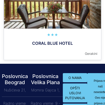
★★★
CORAL BLUE HOTEL
Gerakini
Poslovnica
Poslovnica
O NAMA
Beograd
Velika Plana
Prijava 
naš
OPŠTI
Nušićeva 21,
Momira Gajica 1,
newslett
USLOVI
PUTOVANJA
Ovo nij
Radno vreme:
Radno vreme: 9 -
prijava 