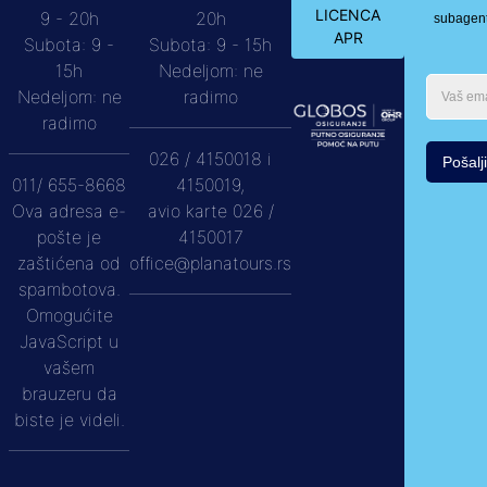
LICENCA
9 - 20h
20h
subagen
APR
Subota: 9 -
Subota: 9 - 15h
15h
Nedeljom: ne
Nedeljom: ne
radimo
radimo
026 / 4150018 i
Pošalji
011/ 655-8668
4150019,
Ova adresa e-
avio karte 026 /
pošte je
4150017
zaštićena od
office@planatours.rs
spambotova.
Omogućite
JavaScript u
vašem
brauzeru da
biste je videli.