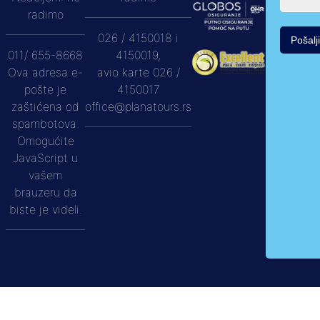
radimo
026 / 4150018 i
Pošalji
011/ 655-8668
4150019,
Ova adresa e-
avio karte 026 /
pošte je
4150017
zaštićena od
office@planatours.rs
spambotova.
Omogućite
JavaScript u
vašem
brauzeru da
biste je videli.