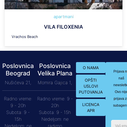
apartmani
VILA FILOXENIA
Vrachos Beach
Poslovnica
Poslovnica
O NAMA
Beograd
Velika Plana
Prijava 
naš
OPŠTI
Nušićeva 21,
Momira Gajica 1,
newslett
USLOVI
PUTOVANJA
Ovo nij
Radno vreme:
Radno vreme: 9 -
prijava 
LICENCA
9 - 20h
20h
subagen
APR
Subota: 9 -
Subota: 9 - 15h
15h
Nedeljom: ne
Nedeljom: ne
radimo