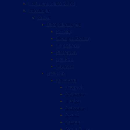
Last minute
leto 2026
Letovanje
Grčka
Olimpska regija
Paralia
Olympic Beach
Leptokaria
Platamon
Nei Pori
Litohoro
Halkidiki
Kasandra
Kriopigi
Polihrono
Hanioti
Pefkohori
Posidi
Kalitea
Skala Furka