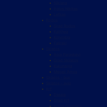
Nikiana
Agios Nikitas
Lefkas
Rodos
Grad Rodos
Kalithea
Kolymbia
Faliraki
Skiatos
Agia Paraskevi
Grad Skijatos
Kukunarija
Megali Amos
Skiatos - bus
Skiatos - avio
Krf
Dassia
Grad Krf
Agios Georgios