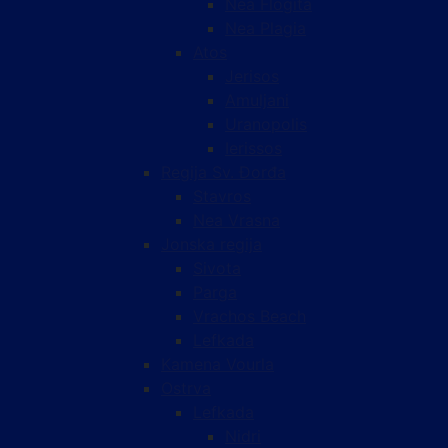
Nea Flogita
Nea Plagia
Atos
Jerisos
Amuljani
Uranopolis
Ierissos
Regija Sv. Đorđa
Stavros
Nea Vrasna
Jonska regija
Sivota
Parga
Vrachos Beach
Lefkada
Kamena Vourla
Ostrva
Lefkada
Nidri