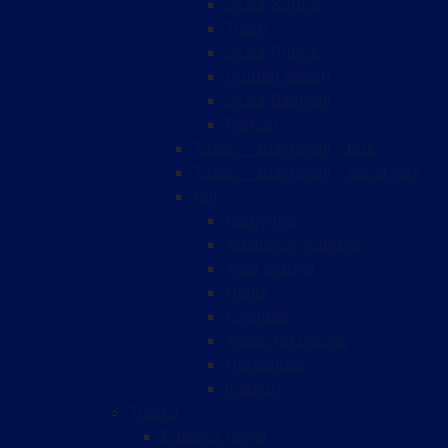
Skala Sotiros
Tripiti
Skala Prinos
Golden Beach
Skala Rachoni
Pefkari
Tasos - apartmani / bus
Tasos - apartmani / sopstveni
Krit
Rethymno
Adelianos Kambos
Agia Marina
Hania
Kolimbari
Agios Nikolaosu
Hersonisos
Iraklion
Turska
Egejska regija