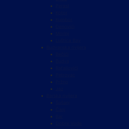
Perast
Kotor
Kumbor
Đenovići
Morinj
Luštica Bay
Budvanska rivijera
Bečići
Budva
Rafailovići
Petrovac
Pržno
Jaz
Barska rivijera
Šušanj
Čanj
Bar
Dobre Vode