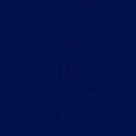
Agios Gordios
Agios Ioanis Peristeron
Gouvia
Ioannis
Kontokali
Perama
Benitses
Barbati
Moraitika
Pelekas
Kasiopi
Mesongi
Paleokastritsa
Tasos
Limenarija
Potos
Limenas
Skala Potamia