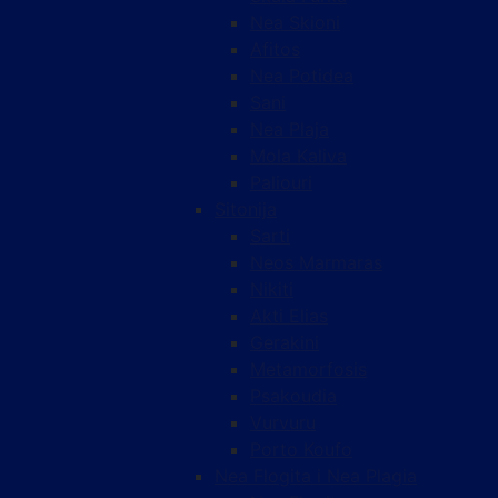
Nea Skioni
Afitos
Nea Potidea
Sani
Nea Plaja
Mola Kaliva
Paliouri
Sitonija
Sarti
Neos Marmaras
Nikiti
Akti Elias
Gerakini
Metamorfosis
Psakoudia
Vurvuru
Porto Koufo
Nea Flogita i Nea Plagia