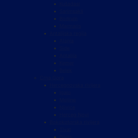
Kušadasi
Sarimsakli
Bodrum
Marmaris
Antalijska regija
Alanja
Side
Antalija
Kemer
Belek
Crna Gora
Hercegnovska rivijera
Igalo
Meljine
Njivice
Herceg Novi
Bokokotorska rivijera
Tivat
Bijela