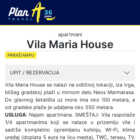
apartmani
Vila Maria House
PRIKAŽI MAPU
UPIT / REZERVACIJA
Vila Maria House se nalazi na odličnoj lokaciji, iza trga,
bližeg gradskoj plaži u mirnom delu Neos Marmarasa.
Do glavnog šetališta uz more ima oko 100 metara, a
od gradske plaže je udaljena oko 550 metara.
USLUGA
: Najam apartmana. SMEŠTAJ: Vila raspolaže
1/4 apartmanima koji se nalaze u prizemlju vile i
sadrže kompletno opremljenu kuhinju, WI-FI, klima
uređaj (doplata 5 eura na licu mesta), TWC, terasu, TV.