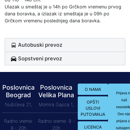
Ulazak u smeštaj je u 14h po Grčkom vremenu prvog
dana boravka, a izlazak iz smeštaja je u 09h po
Grčkom vremenu poslednjeg dana boravka.
Autobuski prevoz
Sopstveni prevoz
Poslovnica
Poslovnica
O NAMA
Beograd
Velika Plana
Prijava 
naš
OPŠTI
Nušićeva 21,
Momira Gajica 1,
newslett
USLOVI
PUTOVANJA
Ovo nij
Radno vreme:
Radno vreme: 9 -
prijava 
LICENCA
9 - 20h
20h
subagen