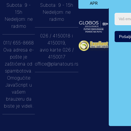
APR
Subota: 9 -
Subota: 9 - 15h
15h
Nedeljom: ne
Nedeljom: ne
radimo
radimo
026 / 4150018 i
Pošalji
011/ 655-8668
4150019,
Ova adresa e-
avio karte 026 /
pošte je
4150017
zaštićena od
office@planatours.rs
spambotova.
Omogućite
JavaScript u
vašem
brauzeru da
biste je videli.