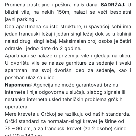
Promena posteljine i peškira na 5 dana.
SADRŽAJ
: U
blizini vile, na nekih 150m, nalazi se veći besplatni
javni parking .
Oba apartmana su iste strukture, u spavaćoj sobi ima
jedan francuski ležaj i jedan singl ležaj dok se u kuhinji
nalazi drugi singl ležaj. Maksimalan broj osoba je četiri
odrasle i jedno dete do 2 godine.
Apartmani se nalaze u prizemlju vile i gledaju na ulicu.
U dvorištu vile se nalaze garniture za sedenje i svaki
apartman ima svoj dvorišni deo za sedenje, kao i
poseban ulaz sa ulice.
Napomena
: Agencija ne može garantovati brzinu
interneta i nije odgovorna u slučaju slabog signala ili
nestanka interneta usled tehničkih problema grčkih
operatera.
Mere kreveta u Grčkoj se razlikuju od naših standarda.
Grčki standard za normalan-singl krevet je širine od
75 – 90 cm, a za francuski krevet (za 2 osobe) širine
od 110 – 140 cm.