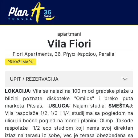
apartmani
Vila Fiori
Fiori Apartments, 36, Ρήγα Φεραίου, Paralia
PRIKAŽI MAPU
UPIT / REZERVACIJA
LOKACIJA
: Vila se nalazi na 100 m od gradske plaže u
blizini poznate diskoteke "Omilos" i preko puta
marketa Pitsias.
USLUGA
: Najam studia.
SMEŠTAJ
:
Vila raspolaže 1/2, 1/3 i 1/4 studijima sa pogledom na
ulicu ili bočno pogled na more i planinu Olimp. Takođe
raspolaže 1/2 eco studiom koji nema svoj direktan
izlaz na terasu iz sobe, vec je terasa obezbeđena sa