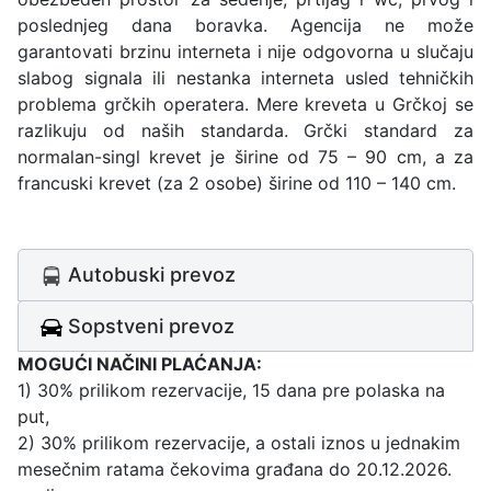
poslednjeg dana boravka. Agencija ne može
garantovati brzinu interneta i nije odgovorna u slučaju
slabog signala ili nestanka interneta usled tehničkih
problema grčkih operatera. Mere kreveta u Grčkoj se
razlikuju od naših standarda. Grčki standard za
normalan-singl krevet je širine od 75 – 90 cm, a za
francuski krevet (za 2 osobe) širine od 110 – 140 cm.
Autobuski prevoz
Sopstveni prevoz
MOGUĆI NAČINI PLAĆANJA:
1) 30% prilikom rezervacije, 15 dana pre polaska na
put,
2) 30% prilikom rezervacije, a ostali iznos u jednakim
mesečnim ratama čekovima građana do 20.12.2026.