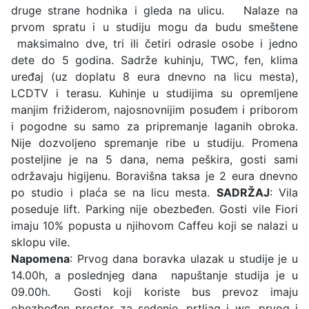
druge strane hodnika i gleda na ulicu. Nalaze na
prvom spratu i u studiju mogu da budu smeštene
maksimalno dve, tri ili četiri odrasle osobe i jedno
dete do 5 godina. Sadrže kuhinju, TWC, fen, klima
uređaj (uz doplatu 8 eura dnevno na licu mesta),
LCDTV i terasu. Kuhinje u studijima su opremljene
manjim frižiderom, najosnovnijim posuđem i priborom
i pogodne su samo za pripremanje laganih obroka.
Nije dozvoljeno spremanje ribe u studiju. Promena
posteljine je na 5 dana, nema peškira, gosti sami
održavaju higijenu. Boravišna taksa je 2 eura dnevno
po studio i plaća se na licu mesta.
SADRŽAJ
: Vila
poseduje lift. Parking nije obezbeđen. Gosti vile Fiori
imaju 10% popusta u njihovom Caffeu koji se nalazi u
sklopu vile.
Napomena
: Prvog dana boravka ulazak u studije je u
14.00h, a poslednjeg dana napuštanje studija je u
09.00h. Gosti koji koriste bus prevoz imaju
obezbeđen prostor za sedenje, prtljag i wc, prvog i