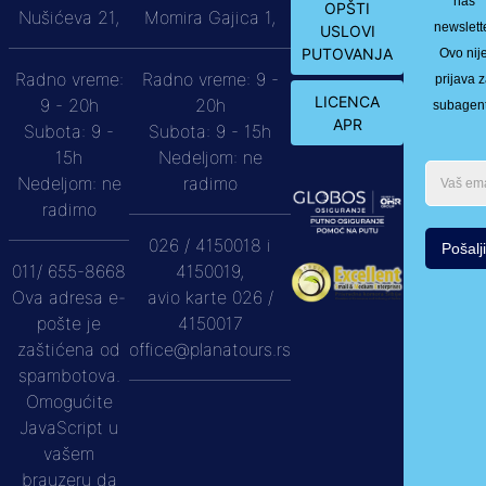
naš
OPŠTI
Nušićeva 21,
Momira Gajica 1,
newslett
USLOVI
PUTOVANJA
Ovo nij
Radno vreme:
Radno vreme: 9 -
prijava 
LICENCA
9 - 20h
20h
subagen
APR
Subota: 9 -
Subota: 9 - 15h
15h
Nedeljom: ne
Nedeljom: ne
radimo
radimo
026 / 4150018 i
Pošalji
011/ 655-8668
4150019,
Ova adresa e-
avio karte 026 /
pošte je
4150017
zaštićena od
office@planatours.rs
spambotova.
Omogućite
JavaScript u
vašem
brauzeru da