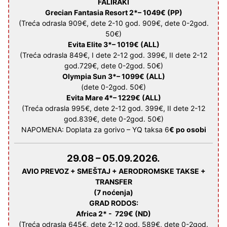
FALIRAKI
Grecian Fantasia Resort 2*
–
1049€
(PP)
(Treća odrasla 909€, dete 2-10 god. 909€, dete 0-2god.
50€)
Evita Elite 3*
–
1019€
(ALL)
(Treća odrasla 849€, I dete 2-12 god. 399€, II dete 2-12
god.729€, dete 0-2god. 50€)
Olympia Sun 3*
–
1099€
(ALL)
(dete 0-2god. 50€)
Evita Mare 4*
–
1229€
(ALL)
(Treća odrasla 995€, dete 2-12 god. 399€, II dete 2-12
god.839€, dete 0-2god. 50€)
NAPOMENA: Doplata za gorivo – YQ taksa 6
€ po osobi
29.08 – 05.09.2026.
AVIO PREVOZ + SMEŠTAJ + AERODROMSKE TAKSE +
TRANSFER
(7 noćenja)
GRAD RODOS
:
Africa 2* -
729€
(ND)
(Treća odrasla 645€, dete 2-12 god. 589€, dete 0-2god.