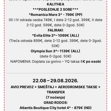
KALITHEA
***POSLEDNJE 2 SOBE***
*Romantza Mare 3* -
799€
(PP)
(III i IV odrasla osoba 749€, I dete 2-12 god. 399€, II dete
2-12 god. 599€, dete 0-2god. 50€)
FALIRAKI
*Evita Elite 3*
–
1069€
(ALL)
(Treća odrasla 899€, dete 2-12 god. 399€, dete 0-2god.
50€)
Olympia Sun 3*
–
1139€
(ALL)
(dete 0-2god. 50€)
NAPOMENA: Doplata za gorivo – YQ taksa 6
€ po osobi
22.08 – 29.08.2026.
AVIO PREVOZ + SMEŠTAJ + AERODROMSKE TAKSE +
TRANSFER
(7 noćenja)
GRAD RODOS
:
Atlantis Boutique City hotel 4* -
879€
(ND)