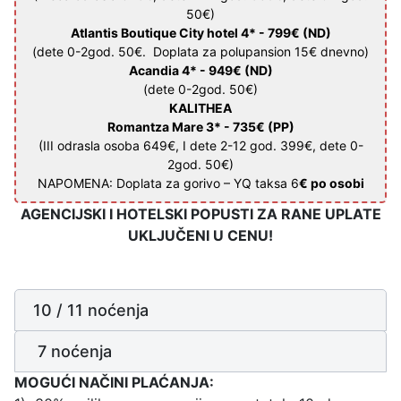
50€)
Atlantis Boutique City hotel 4* -
799€
(ND)
(dete 0-2god. 50€. Doplata za polupansion 15€ dnevno)
Acandia 4* -
949€
(ND)
(dete 0-2god. 50€)
KALITHEA
Romantza Mare 3* -
735€
(PP)
(III odrasla osoba 649€, I dete 2-12 god. 399€, dete 0-
2god. 50€)
NAPOMENA: Doplata za gorivo – YQ taksa 6
€ po osobi
AGENCIJSKI I HOTELSKI POPUSTI ZA RANE UPLATE
UKLJUČENI U CENU!
10 / 11 noćenja
7 noćenja
MOGUĆI NAČINI PLAĆANJA: