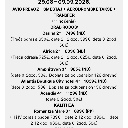
29.08 – 09.09.2026.
AVIO PREVOZ + SMEŠTAJ + AERODROMSKE TAKSE +
TRANSFER
(11 noćenja)
GRAD RODOS
:
Carina 2* -
749€
(ND)
(Treća odrasla 659€, dete 2-12 god. 399€, dete 0-2god.
50€)
Africa 2* -
839€
(ND)
(Treća odrasla 725€, dete 2-12 god. 625€, dete 0-2god.
50€)
Amphitryon 3* -
985€
(ND)
(dete 0-2god. 50€. Doplata za polupansion 12€ dnevno)
Atlantis Boutique City hotel 4* -
1039€
(ND)
(dete 0-2god. 50€. Doplata za polupansion 15€ dnevno)
Acandia 4* -
1129
€
(ND)
(dete 0-2god. 50€)
KALITHEA
Romantza Mare 3* -
899€
(PP)
(III i IV odrasla osoba 789€, I dete 2-12 god. 399€, II dete
2-12 god. 669€, dete 0-2god. 50€)