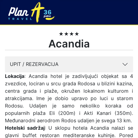
★★★★
Acandia
UPIT / REZERVACIJA
Lokacija
: Acandia hotel je zadivljujući objekat sa 4
zvezdice, lociran u srcu grada Rodosa u blizini kazina,
centra grada i plaže, okružen lokalnom kulturom i
atrakcijama. Ime je dobio upravo po luci u starom
Rodosu. Udaljen je samo nekoliko koraka od
popularnih plaža Eli (200m) i Akti Kanari (350m).
Međunarodni aerodrom Rodos udaljen je svega 13 km.
Hotelski sadržaj
: U sklopu hotela Acandia nalazi se
glavni buffet restoran mediteranske kuhinje. Pored