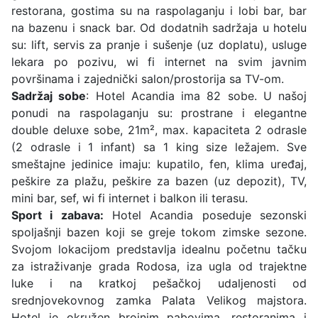
restorana, gostima su na raspolaganju i lobi bar, bar
na bazenu i snack bar. Od dodatnih sadržaja u hotelu
su: lift, servis za pranje i sušenje (uz doplatu), usluge
lekara po pozivu, wi fi internet na svim javnim
površinama i zajednički salon/prostorija sa TV-om.
Sadržaj sobe
: Hotel Acandia ima 82 sobe. U našoj
ponudi na raspolaganju su: prostrane i elegantne
double deluxe sobe, 21m², max. kapaciteta 2 odrasle
(2 odrasle i 1 infant) sa 1 king size ležajem. Sve
smeštajne jedinice imaju: kupatilo, fen, klima uređaj,
peškire za plažu, peškire za bazen (uz depozit), TV,
mini bar, sef, wi fi internet i balkon ili terasu.
Sport i zabava:
Hotel Acandia poseduje sezonski
spoljašnji bazen koji se greje tokom zimske sezone.
Svojom lokacijom predstavlja idealnu početnu tačku
za istraživanje grada Rodosa, iza ugla od trajektne
luke i na kratkoj pešačkoj udaljenosti od
srednjovekovnog zamka Palata Velikog majstora.
Hotel je okružen brojnim pabovima, restoranima i