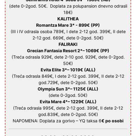
(dete 0-2god. 50€. Doplata za polupansion dnevno odrasli
18€)
KALITHEA
Romantza Mare 3* -
899€
(PP)
(III i IV odrasla osoba 789€, I dete 2-12 god. 399€, II dete
2-12 god. 669€, dete 0-2god. 50€)
FALIRAKI
Grecian Fantasia Resort 2*
–
1069€
(PP)
(Treća odrasla 929€, dete 2-10 god. 929€, dete 0-2god.
50€)
Evita Elite 3*
–
1019€
(ALL)
(Treća odrasla 849€, I dete 2-12 god. 399€, II dete 2-12
god.729€, dete 0-2god. 50€)
Olympia Sun 3*
–
1125€
(ALL)
(dete 0-2god. 50€)
Evita Mare 4*
–
1229€
(ALL)
(Treća odrasla 995€, dete 2-12 god. 399€, II dete 2-12
god.839€, dete 0-2god. 50€)
NAPOMENA: Doplata za gorivo – YQ taksa 6
€ po osobi