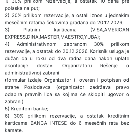
1) 30% prilikom rezervacije, a ostatak 10 dana pre
polaska na put;
2) 30% prilikom rezervacije, a ostali iznos u jednakim
mesečnim ratama čekovima građana do 20.12.2026;
3) Platnim karticama (VISA,AMERICAN
EXPRESS,DINA,MASTER,MAESTRO,YUBA);
4) Administrativnom zabranom 30% prilikom
rezervacije, a ostatak do 20.12.2026. Korisnik usluga je
dužan da u roku od dva radna dana nakon uplate
akontacije dostavi Organizatoru Rešenje o
administrativnoj zabrani
(formular izdaje Organizator ), overen i potpisan od
strane Poslodavca (organizator zadržava pravo
odabira pravnih lica sa kojima će sklopiti ugovor o
zabrani)
5) Kreditom banke;
6) 30% prilikom rezervacije, a ostatak kreditnim
karticama BANCA INTESE do 6 mesečnih rata bez
kamate.