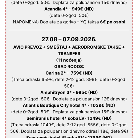
(dete 0-2god. 50€. Doplata za polupansion 15€ dnevno)
Acandia 4* -
949€
(ND)
(dete 0-2god. 50€)
NAPOMENA: Doplata za gorivo – YQ taksa 6
€ po osobi
27.08 – 07.09.2026.
AVIO PREVOZ + SMEŠTAJ + AERODROMSKE TAKSE +
TRANSFER
(11 noćenja)
GRAD RODOS
:
Carina 2* -
759€
(ND)
(Treća odrasla 659€, dete 2-12 god. 399€, dete 0-2god.
50€)
Amphitryon 3* -
985€
(ND)
(dete 0-2god. 50€. Doplata za polupansion 12€ dnevno)
Atlantis Boutique City hotel 4* -
1039€
(ND)
(dete 0-2god. 50€. Doplata za polupansion 15€ dnevno)
Semiramis hotel 4* soba LV-
1249€
(ND)
(Treća odrasla 1049€, dete 2-12 god. 855€, dete 0-2god.
50€. Doplata za polupansion dnevno odrasli 18€, dete 9€)
Semiramis hotel 4*soba SV -
1389€
(ND)