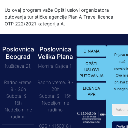
Uz ovaj program važe Opšti uslovi organizatora
putovanja turističke agencije Plan A Travel licenca
OTP 222/2021 kategorija A.
Poslovnica
Poslovnica
O NAMA
Beograd
Velika Plana
Prijava 
naš
OPŠTI
Nušićeva 21,
Momira Gajica 1,
newslett
USLOVI
PUTOVANJA
Ovo nij
Radno vreme:
Radno vreme: 9 -
prijava 
LICENCA
9 - 20h
20h
subagen
APR
Subota: 9 -
Subota: 9 - 15h
15h
Nedeljom: ne
Nedeljom: ne
radimo
radimo
026 / 4150018 i
Pošalji