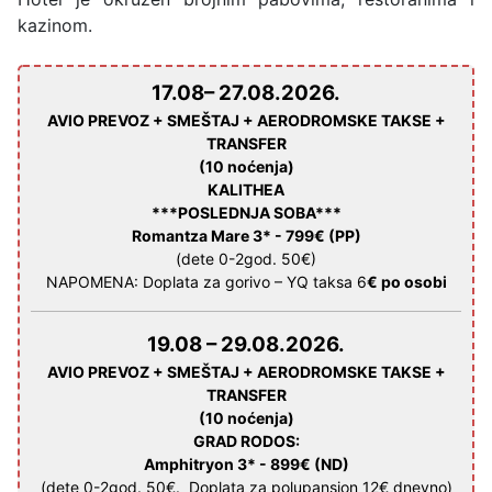
kazinom.
17.08– 27.08.2026.
AVIO PREVOZ + SMEŠTAJ + AERODROMSKE TAKSE +
TRANSFER
(10 noćenja)
KALITHEA
***POSLEDNJA SOBA***
Romantza Mare 3* -
799€
(PP)
(dete 0-2god. 50€)
NAPOMENA: Doplata za gorivo – YQ taksa 6
€ po osobi
19.08 – 29.08.2026.
AVIO PREVOZ + SMEŠTAJ + AERODROMSKE TAKSE +
TRANSFER
(10 noćenja)
GRAD RODOS
:
Amphitryon 3* -
899€
(ND)
(dete 0-2god. 50€. Doplata za polupansion 12€ dnevno)