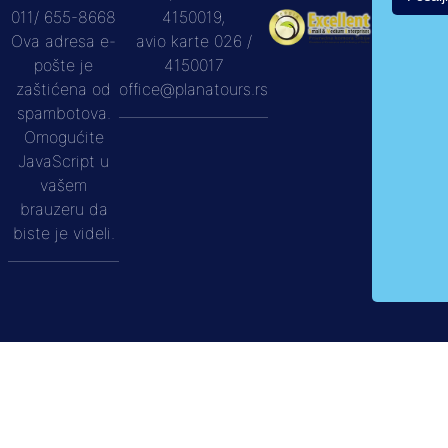
011/ 655-8668
4150019,
Ova adresa e-
avio karte 026 /
pošte je
4150017
zaštićena od
office@planatours.rs
spambotova.
Omogućite
JavaScript u
vašem
brauzeru da
biste je videli.