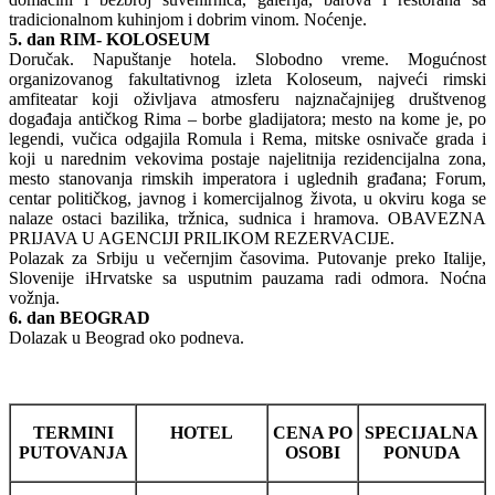
tradicionalnom kuhinjom i dobrim vinom. Noćenje.
5. dan RIM- KOLOSEUM
Doručak. Napuštanje hotela. Slobodno vreme. Mogućnost
organizovanog fakultativnog izleta Koloseum, najveći rimski
amfiteatar koji oživljava atmosferu najznačajnijeg društvenog
događaja antičkog Rima – borbe gladijatora; mesto na kome je, po
legendi, vučica odgajila Romula i Rema, mitske osnivače grada i
koji u narednim vekovima postaje najelitnija rezidencijalna zona,
mesto stanovanja rimskih imperatora i uglednih građana; Forum,
centar političkog, javnog i komercijalnog života, u okviru koga se
nalaze ostaci bazilika, tržnica, sudnica i hramova. OBAVEZNA
PRIJAVA U AGENCIJI PRILIKOM REZERVACIJE.
Polazak za Srbiju u večernjim časovima. Putovanje preko Italije,
Slovenije iHrvatske sa usputnim pauzama radi odmora. Noćna
vožnja.
6. dan BEOGRAD
Dolazak u Beograd oko podneva.
TERMINI
HOTEL
CENA PO
SPECIJALNA
PUTOVANJA
OSOBI
PONUDA