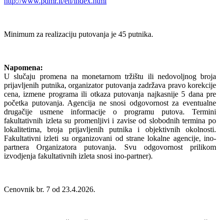
http://www.pdmr.it/en/index.html
Minimum za realizaciju putovanja je 45 putnika.
Napomena:
U slučaju promena na monetarnom tržištu ili nedovoljnog broja
prijavljenih putnika, organizator putovanja zadržava pravo korekcije
cena, izmene programa ili otkaza putovanja najkasnije 5 dana pre
početka putovanja. Agencija ne snosi odgovornost za eventualne
drugačije usmene informacije o programu putova. Termini
fakultativnih izleta su promenljivi i zavise od slobodnih termina po
lokalitetima, broja prijavljenih putnika i objektivnih okolnosti.
Fakultativni izleti su organizovani od strane lokalne agencije, ino-
partnera Organizatora putovanja. Svu odgovornost prilikom
izvodjenja fakultativnih izleta snosi ino-partner).
Cenovnik br. 7 od 23.4.2026.