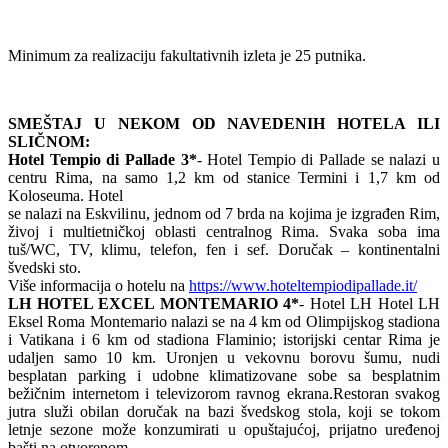
Minimum za realizaciju fakultativnih izleta je 25 putnika.
SMEŠTAJ U NEKOM OD NAVEDENIH HOTELA ILI
SLIČNOM:
Hotel Tempio di Pallade 3*
- Hotel Tempio di Pallade se nalazi u
centru Rima, na samo 1,2 km od stanice Termini i 1,7 km od
Koloseuma. Hotel
se nalazi na Eskvilinu, jednom od 7 brda na kojima je izgrađen Rim,
živoj i multietničkoj oblasti centralnog Rima. Svaka soba ima
tuš/WC, TV, klimu, telefon, fen i sef. Doručak – kontinentalni
švedski sto.
Više informacija o hotelu na
https://www.hoteltempiodipallade.it/
LH HOTEL EXCEL MONTEMARIO 4*
- Hotel LH Hotel LH
Eksel Roma Montemario nalazi se na 4 km od Olimpijskog stadiona
i Vatikana i 6 km od stadiona Flaminio; istorijski centar Rima je
udaljen samo 10 km. Uronjen u vekovnu borovu šumu, nudi
besplatan parking i udobne klimatizovane sobe sa besplatnim
bežičnim internetom i televizorom ravnog ekrana.Restoran svakog
jutra služi obilan doručak na bazi švedskog stola, koji se tokom
letnje sezone može konzumirati u opuštajućoj, prijatno uređenoj
bašti na otvorenom.