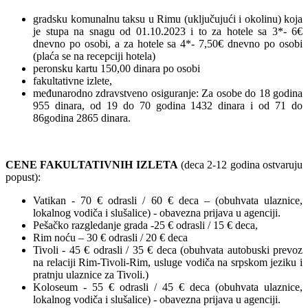
gradsku komunalnu taksu u Rimu (uključujući i okolinu) koja
je stupa na snagu od 01.10.2023 i to za hotele sa 3*- 6€
dnevno po osobi, a za hotele sa 4*- 7,50€ dnevno po osobi
(plaća se na recepciji hotela)
peronsku kartu 150,00 dinara po osobi
fakultativne izlete,
međunarodno zdravstveno osiguranje: Za osobe do 18 godina
955 dinara, od 19 do 70 godina 1432 dinara i od 71 do
86godina 2865 dinara.
CENE FAKULTATIVNIH IZLETA
(deca 2-12 godina ostvaruju
popust):
Vatikan - 70 € odrasli / 60 € deca – (obuhvata ulaznice,
lokalnog vodiča i slušalice) - obavezna prijava u agenciji.
Pešačko razgledanje grada -25 € odrasli / 15 € deca,
Rim noću – 30 € odrasli / 20 € deca
Tivoli - 45 € odrasli / 35 € deca (obuhvata autobuski prevoz
na relaciji Rim-Tivoli-Rim, usluge vodiča na srpskom jeziku i
pratnju ulaznice za Tivoli.)
Koloseum - 55 € odrasli / 45 € deca (obuhvata ulaznice,
lokalnog vodiča i slušalice) - obavezna prijava u agenciji.