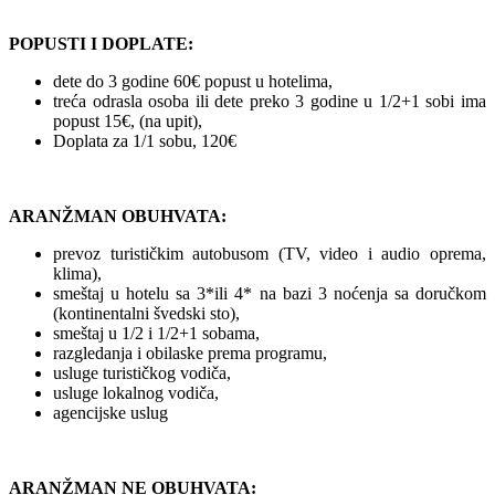
POPUSTI I DOPLATE:
dete do 3 godine 60€ popust u hotelima,
treća odrasla osoba ili dete preko 3 godine u 1/2+1 sobi ima
popust 15€, (na upit),
Doplata za 1/1 sobu, 120€
ARANŽMAN OBUHVATA:
prevoz turističkim autobusom (TV, video i audio oprema,
klima),
smeštaj u hotelu sa 3*ili 4* na bazi 3 noćenja sa doručkom
(kontinentalni švedski sto),
smeštaj u 1/2 i 1/2+1 sobama,
razgledanja i obilaske prema programu,
usluge turističkog vodiča,
usluge lokalnog vodiča,
agencijske uslug
ARANŽMAN NE OBUHVATA: