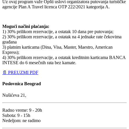
Uz ovaj program važe Opšti uslovi organizatora putovanja turističke
agencije Plan A Travel licenca OTP 222/2021 kategorija A.
Mogući načini plaćanja:
1) 30% prilikom rezervacije, a ostatak 10 dana pre putovanja;
2) 30% prilikom rezervacije, a ostatak na 4 jednake rate čekovima
građana
3) platnim karticama (Dina, Visa, Master, Maestro, American
Express);
4) 30% prilikom rezervacije, a ostatak kreditnim karticama BANCA
INTESE do 6 mesečnih rata bez kamate.
📄 PREUZMI PDF
Poslovnica Beograd
Nušićeva 21,
Radno vreme: 9 - 20h
Subota: 9 - 15h
Nedeljom: ne radimo