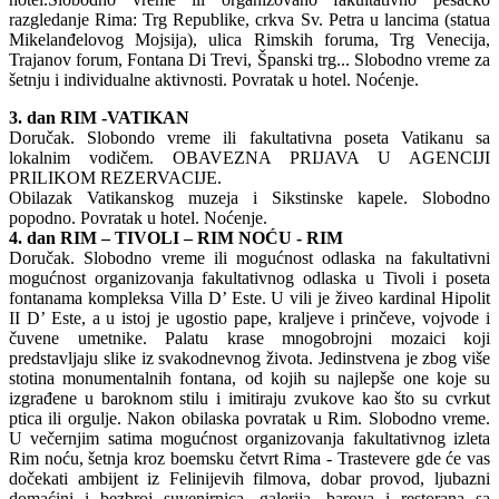
razgledanje Rima: Trg Republike, crkva Sv. Petra u lancima (statua
Mikelanđelovog Mojsija), ulica Rimskih foruma, Trg Venecija,
Trajanov forum, Fontana Di Trevi, Španski trg... Slobodno vreme za
šetnju i individualne aktivnosti. Povratak u hotel. Noćenje.
3. dan RIM -VATIKAN
Doručak. Slobondo vreme ili fakultativna poseta Vatikanu sa
lokalnim vodičem. OBAVEZNA PRIJAVA U AGENCIJI
PRILIKOM REZERVACIJE.
Obilazak Vatikanskog muzeja i Sikstinske kapele. Slobodno
popodno. Povratak u hotel. Noćenje.
4. dan RIM – TIVOLI – RIM NOĆU - RIM
Doručak. Slobodno vreme ili mogućnost odlaska na fakultativni
mogućnost organizovanja fakultativnog odlaska u Tivoli i poseta
fontanama kompleksa Villa D’ Este. U vili je živeo kardinal Hipolit
II D’ Este, a u istoj je ugostio pape, kraljeve i prinčeve, vojvode i
čuvene umetnike. Palatu krase mnogobrojni mozaici koji
predstavljaju slike iz svakodnevnog života. Jedinstvena je zbog više
stotina monumentalnih fontana, od kojih su najlepše one koje su
izgrađene u baroknom stilu i imitiraju zvukove kao što su cvrkut
ptica ili orgulje. Nakon obilaska povratak u Rim. Slobodno vreme.
U večernjim satima mogućnost organizovanja fakultativnog izleta
Rim noću, šetnja kroz boemsku četvrt Rima - Trastevere gde će vas
dočekati ambijent iz Felinijevih filmova, dobar provod, ljubazni
domaćini i bezbroj suvenirnica, galerija, barova i restorana sa