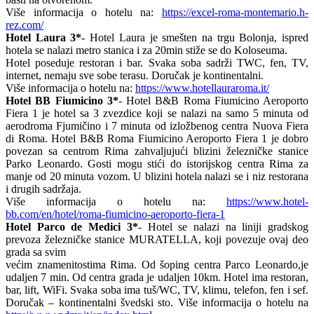
Više informacija o hotelu na:
https://excel-roma-montemario.h-
rez.com/
Hotel Laura 3*
- Hotel Laura je smešten na trgu Bolonja, ispred
hotela se nalazi metro stanica i za 20min stiže se do Koloseuma.
Hotel poseduje restoran i bar. Svaka soba sadrži TWC, fen, TV,
internet, nemaju sve sobe terasu. Doručak je kontinentalni.
Više informacija o hotelu na:
https://www.hotellauraroma.it/
Hotel BB Fiumicino 3*
- Hotel B&B Roma Fiumicino Aeroporto
Fiera 1 je hotel sa 3 zvezdice koji se nalazi na samo 5 minuta od
aerodroma Fjumičino i 7 minuta od izložbenog centra Nuova Fiera
di Roma. Hotel B&B Roma Fiumicino Aeroporto Fiera 1 je dobro
povezan sa centrom Rima zahvaljujući blizini železničke stanice
Parko Leonardo. Gosti mogu stići do istorijskog centra Rima za
manje od 20 minuta vozom. U blizini hotela nalazi se i niz restorana
i drugih sadržaja.
Više informacija o hotelu na:
https://www.hotel-
bb.com/en/hotel/roma-fiumicino-aeroporto-fiera-1
Hotel Parco de Medici 3*
- Hotel se nalazi na liniji gradskog
prevoza železničke stanice MURATELLA, koji povezuje ovaj deo
grada sa svim
većim znamenitostima Rima. Od šoping centra Parco Leonardo,je
udaljen 7 min. Od centra grada je udaljen 10km. Hotel ima restoran,
bar, lift, WiFi. Svaka soba ima tuš/WC, TV, klimu, telefon, fen i sef.
Doručak – kontinentalni švedski sto. Više informacija o hotelu na