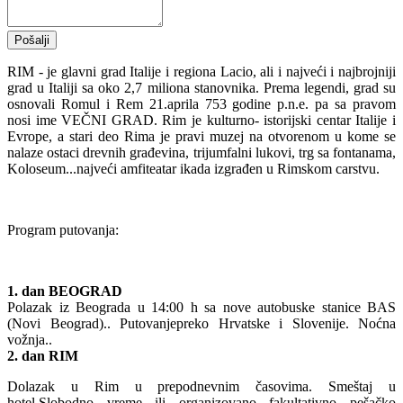
Pošalji
RIM - je glavni grad Italije i regiona Lacio, ali i najveći i najbrojniji
grad u Italiji sa oko 2,7 miliona stanovnika. Prema legendi, grad su
osnovali Romul i Rem 21.aprila 753 godine p.n.e. pa sa pravom
nosi ime VEČNI GRAD. Rim je kulturno- istorijski centar Italije i
Evrope, a stari deo Rima je pravi muzej na otvorenom u kome se
nalaze ostaci drevnih građevina, trijumfalni lukovi, trg sa fontanama,
Koloseum...najveći amfiteatar ikada izgrađen u Rimskom carstvu.
Program putovanja:
1. dan BEOGRAD
Polazak iz Beograda u 14:00 h sa nove autobuske stanice BAS
(Novi Beograd).. Putovanjepreko Hrvatske i Slovenije. Noćna
vožnja..
2. dan RIM
Dolazak u Rim u prepodnevnim časovima. Smeštaj u
hotel.Slobodno vreme ili organizovano fakultativno pešačko