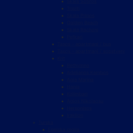
Skala Sotiros
Tripiti
Skala Prinos
Golden Beach
Skala Rachoni
Pefkari
Tasos - apartmani / bus
Tasos - apartmani / sopstveni
Krit
Rethymno
Adelianos Kambos
Agia Marina
Hania
Kolimbari
Agios Nikolaosu
Hersonisos
Iraklion
Turska
Egejska regija