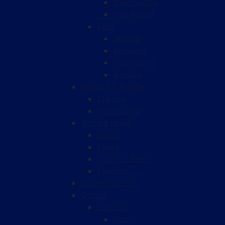
Nea Flogita
Nea Plagia
Atos
Jerisos
Amuljani
Uranopolis
Ierissos
Regija Sv. Đorđa
Stavros
Nea Vrasna
Jonska regija
Sivota
Parga
Vrachos Beach
Lefkada
Kamena Vourla
Ostrva
Lefkada
Nidri