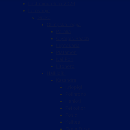
Last minute
leto 2026
Letovanje
Grčka
Olimpska regija
Paralia
Olympic Beach
Leptokaria
Platamon
Nei Pori
Litohoro
Halkidiki
Kasandra
Kriopigi
Polihrono
Hanioti
Pefkohori
Posidi
Kalitea
Skala Furka