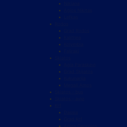
Nikiana
Agios Nikitas
Lefkas
Rodos
Grad Rodos
Kalithea
Kolymbia
Faliraki
Skiatos
Agia Paraskevi
Grad Skijatos
Kukunarija
Megali Amos
Skiatos - bus
Skiatos - avio
Krf
Dassia
Grad Krf
Agios Georgios