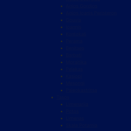
Agios Gordios
Agios Ioanis Peristeron
Gouvia
Ioannis
Kontokali
Perama
Benitses
Barbati
Moraitika
Pelekas
Kasiopi
Mesongi
Paleokastritsa
Tasos
Limenarija
Potos
Limenas
Skala Potamia