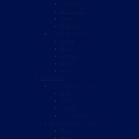
Kušadasi
Sarimsakli
Bodrum
Marmaris
Antalijska regija
Alanja
Side
Antalija
Kemer
Belek
Crna Gora
Hercegnovska rivijera
Igalo
Meljine
Njivice
Herceg Novi
Bokokotorska rivijera
Tivat
Bijela