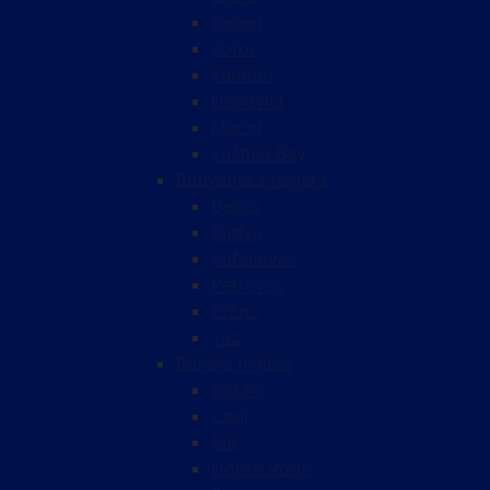
Perast
Kotor
Kumbor
Đenovići
Morinj
Luštica Bay
Budvanska rivijera
Bečići
Budva
Rafailovići
Petrovac
Pržno
Jaz
Barska rivijera
Šušanj
Čanj
Bar
Dobre Vode