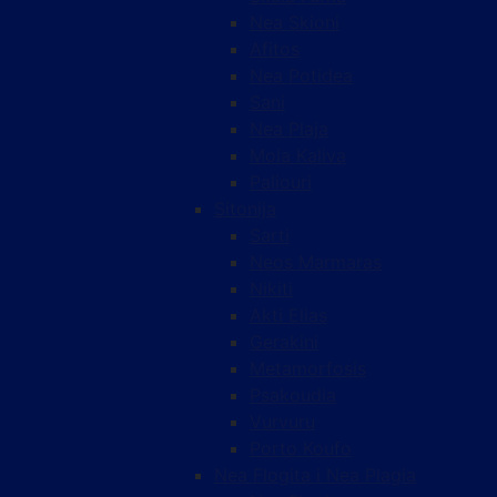
Nea Skioni
Afitos
Nea Potidea
Sani
Nea Plaja
Mola Kaliva
Paliouri
Sitonija
Sarti
Neos Marmaras
Nikiti
Akti Elias
Gerakini
Metamorfosis
Psakoudia
Vurvuru
Porto Koufo
Nea Flogita i Nea Plagia